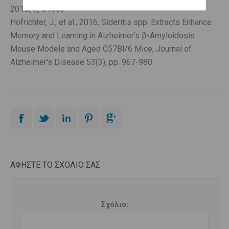
2018(4), e4683
Hofrichter, J., et al., 2016, Sideritis spp. Extracts Enhance
Memory and Learning in Alzheimer's β-Amyloidosis
Mouse Models and Aged C57Bl/6 Mice, Journal of
Alzheimer's Disease 53(3), pp. 967-980
ΑΦΗΣΤΕ ΤΟ ΣΧΌΛΙΌ ΣΑΣ
Σχόλιο: