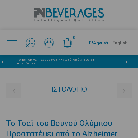
0
Ελληνικά
English
Το Eshop Θα Παραμείνει Κλειστό Από 3 Έως 28
■
■
Αυγούστου.
ΙΣΤΟΛΌΓΙΟ
Το Τσάϊ του Βουνού Ολύμπου
Προστατέυει από το Alzheimer